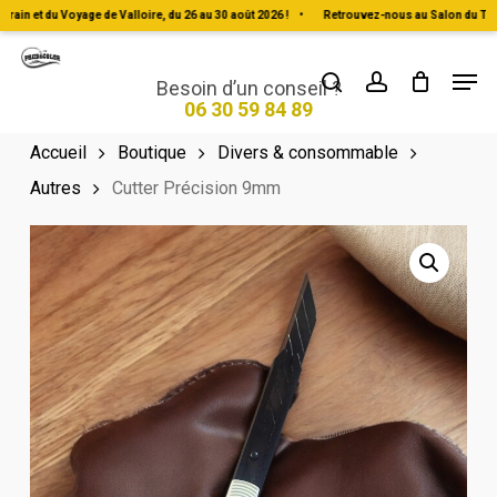
Skip
 et du Voyage de Valloire, du 26 au 30 août 2026 !
•
Retrouvez-nous au Salon du Tout-Ter
to
Men
Close
search
account
main
Besoin d’un conseil ?
Menu
06 30 59 84 89
content
Accueil
Boutique
Divers & consommable
Autres
Cutter Précision 9mm