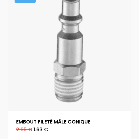
EMBOUT FILETÉ MÂLE CONIQUE
Le
Le
2.65
€
1.63
€
prix
prix