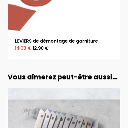
LEVIERS de démontage de garniture
Le
Le
14.03
€
12.90
€
prix
prix
initial
actuel
était :
est :
14.03 €.
12.90 €.
Vous aimerez peut-être aussi…