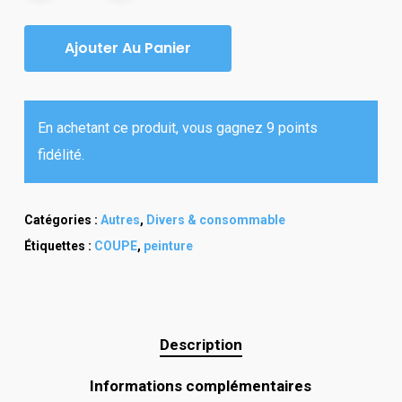
Ajouter Au Panier
En achetant ce produit, vous gagnez 9 points
fidélité.
Catégories :
Autres
,
Divers & consommable
Étiquettes :
COUPE
,
peinture
Description
Informations complémentaires