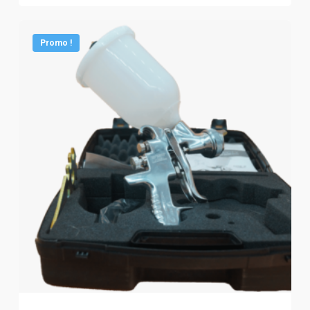
initial
actuel
était :
est :
2.65 €.
1.63 €.
Promo !