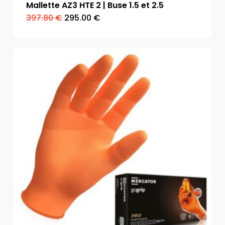
Mallette AZ3 HTE 2 | Buse 1.5 et 2.5
Le
Le
397.80
€
295.00
€
prix
prix
initial
actuel
était :
est :
397.80 €.
295.00 €.