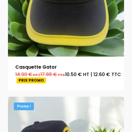
Casquette Gator
14.90
€
17.88
€
10.50
€
HT
|
12.60
€
TTC
HT
|
TTC
PRIX PROMO
Promo !