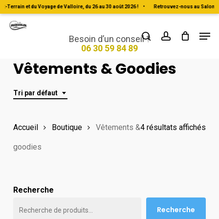
Skip
Terrain et du Voyage de Valloire, du 26 au 30 août 2026 !
•
Retrouvez-nous au Salon du T
to
Men
Close
search
account
main
Besoin d’un conseil ?
Menu
06 30 59 84 89
content
Vêtements & Goodies
Tri par défaut
Accueil
Boutique
Vêtements &
4 résultats affichés
goodies
Recherche
Recherche