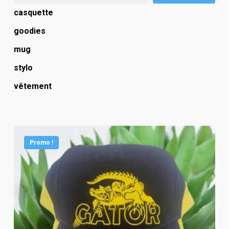
casquette
goodies
mug
stylo
vêtement
Promo !