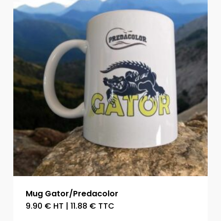
Mug Gator/Predacolor
9.90
€
HT
|
11.88
€
TTC