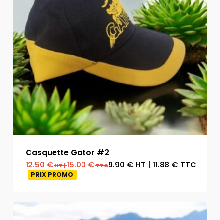
Casquette Gator #2
12.50
€
15.00
€
9.90
€
HT
|
11.88
€
TTC
HT
|
TTC
PRIX PROMO