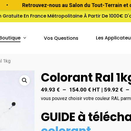
Retrouvez-nous au Salon du Tout-Terrain et du Voy
n Gratuite En France Métropolitaine À Partir De 1000€ D
Boutique
Les Applicateu
Vos Questions
al 1kg
Colorant Ral 1k
Plage
49.93
€
–
154.00
€
HT
|
59.92
€
–
de
vous pouvez choisir votre couleur RAL parmi
prix :
GUIDE à télécha
49.93 €
à