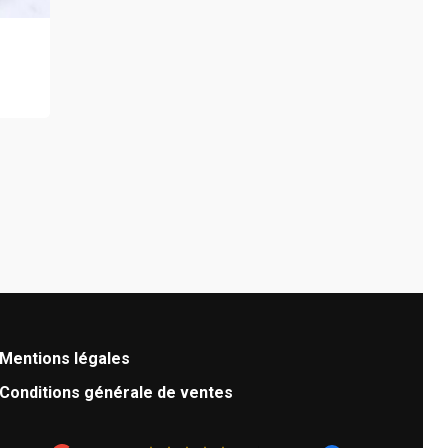
t
 €
urs
ons.
s
nt
es
Mentions légales
Conditions générale de ventes