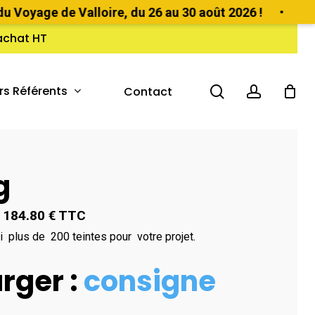
age de Valloire, du 26 au 30 août 2026 !
•
'achat HT
search
account
rs Référents
Contact
g
Plage
184.80
€
TTC
de
 plus de 200 teintes pour votre projet.
prix :
rger :
consigne
59.92 €
à