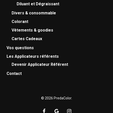
Diluant et Dégraissant
du
du
produit
produi
Divers & consommable
Colorant
Vêtements & goodies
Cartes Cadeaux
Vos questions
Les Applicateurs référents
Devenir Applicateur Référent
Contact
© 2026 PredaColor.
facebook
google-
instagram