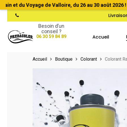
Skip
t du Voyage de Valloire, du 26 au 30 août 2026 !
•
to
Livraiso
phone
main
Besoin d’un
content
conseil ?
Accueil
06 30 59 84 89
Hit enter to search or ESC to close
Accueil
Boutique
Colorant
Colorant R