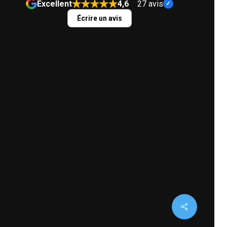
Excellent
4,6
27 avis
Écrire un avis
t