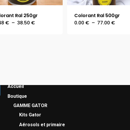
orant Ral 250gr
Colorant Ral 500gr
Plage
Plage
.48
€
–
38.50
€
0.00
€
–
77.00
€
Ce
Ce
de
de
prix :
prix :
produit
produi
12.48 €
0.00 €
a
a
à
à
38.50 €
77.00
plusieurs
plusie
variations.
variati
Les
Les
Navigation
options
option
peuvent
peuve
Accueil
être
être
Boutique
choisies
choisi
GAMME GATOR
sur
sur
Kits Gator
la
la
Aérosols et primaire
page
page