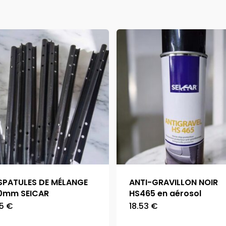
 SPATULES DE MÉLANGE
ANTI-GRAVILLON NOIR
0mm SEICAR
HS465 en aérosol
95
€
18.53
€