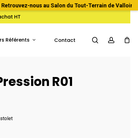
uvez-nous au Salon du Tout-Terrain de Valloire du 26 a
'achat HT
search
account
rs Référents
Contact
Pression R01
stolet