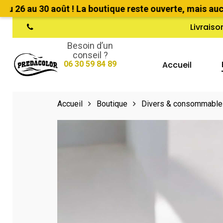
Skip
au 30 août ! La boutique reste ouverte, mais aucune e
to
Livraiso
phone
main
Besoin d’un
content
conseil ?
Accueil
06 30 59 84 89
Hit enter to search or ESC to close
Accueil
Boutique
Divers & consommable