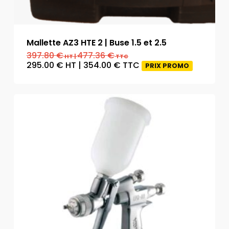
Mallette AZ3 HTE 2 | Buse 1.5 et 2.5
397.80
€
477.36
€
HT
|
TTC
295.00
€
HT
|
354.00
€
TTC
PRIX PROMO