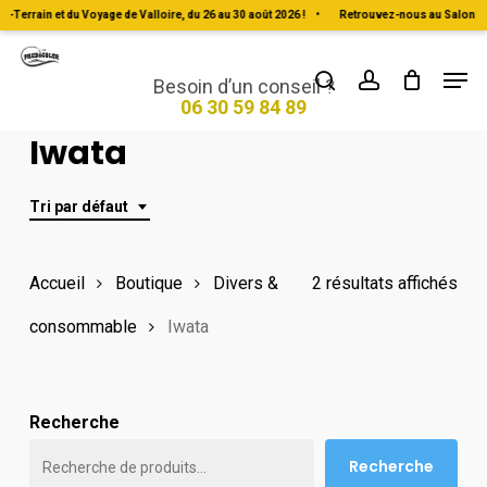
Skip
Terrain et du Voyage de Valloire, du 26 au 30 août 2026 !
•
Retrouvez-nous au Salon du To
to
Men
Close
search
account
main
Besoin d’un conseil ?
Menu
06 30 59 84 89
content
Iwata
Tri par défaut
Accueil
Boutique
Divers &
2 résultats affichés
consommable
Iwata
Recherche
Recherche