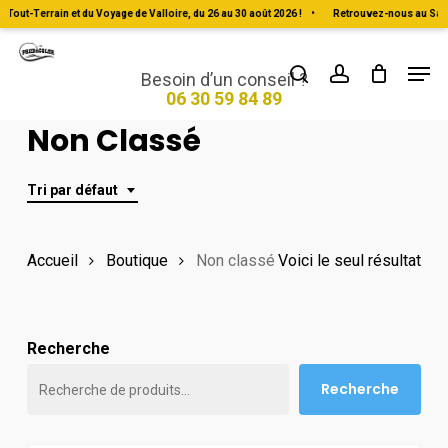
Skip
out-Terrain et du Voyage de Valloire, du 26 au 30 août 2026 !
•
Retrouvez-nous au Salon 
to
Men
Close
search
account
main
Besoin d’un conseil ?
Menu
06 30 59 84 89
content
Non Classé
Tri par défaut
Accueil
Boutique
Non classé
Voici le seul résultat
Recherche
Recherche